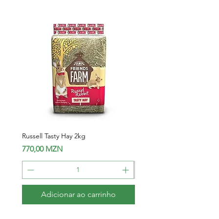
Russell Tasty Hay 2kg
HAMSTER & MICE BEDDIN
Preço
Preço
770,00 MZN
150,00 MZN
Adicionar ao carrinho
Adicionar ao carri