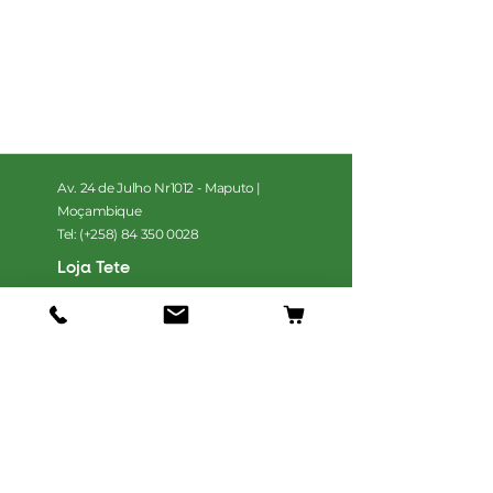
Av. 24 de Julho Nr1012 - Maputo |
Moçambique
Tel: (+258)
84 350 0028
Loja Tete
VetPets Tete, Estrada para o bairro
azul, Matema
Tel: (+258)
84 350 0028
Loja
Cães