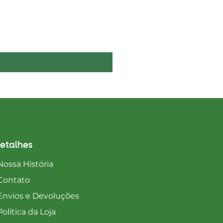
Boelie's Bites Adult
Preço
1650,00 MZN
etalhes
Nossa História
Contato
Envios e Devoluções
Política da Loja