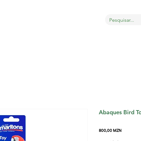
bout
Sobre
LOJA
GATOS
CÃES
PÁSSAROS
Abaques Bird 
Preço
800,00 MZN