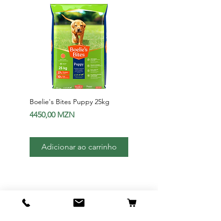
Boelie's Bites Puppy 25kg
Boelie's Bites Adult
Preço
Preço
4450,00 MZN
1650,00 MZN
Adicionar ao carrinho
Adicionar ao carri