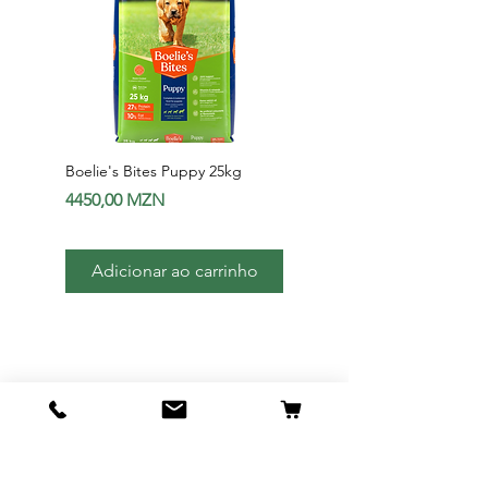
Boelie's Bites Puppy 25kg
Boelie's Bites Adult
Preço
Preço
4450,00 MZN
1650,00 MZN
Adicionar ao carrinho
Adicionar ao carri