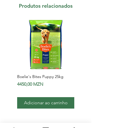
Produtos relacionados
Boelie's Bites Puppy 25kg
Boelie's Bites Adult
Preço
Preço
4450,00 MZN
1650,00 MZN
Adicionar ao carrinho
Adicionar ao carri