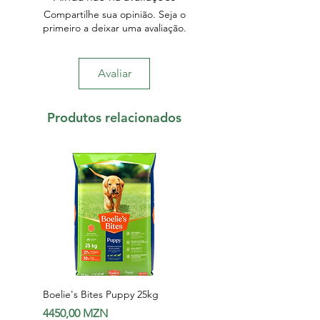
Compartilhe sua opinião. Seja o
primeiro a deixar uma avaliação.
Avaliar
Produtos relacionados
Boelie's Bites Puppy 25kg
Boelie's Bites Adult
Preço
Preço
4450,00 MZN
1650,00 MZN