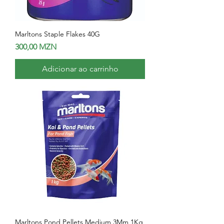
Marltons Staple Flakes 40G
Preço
300,00 MZN
Adicionar ao carrinho
Marltons Pond Pellets Medium 3Mm 1Kg