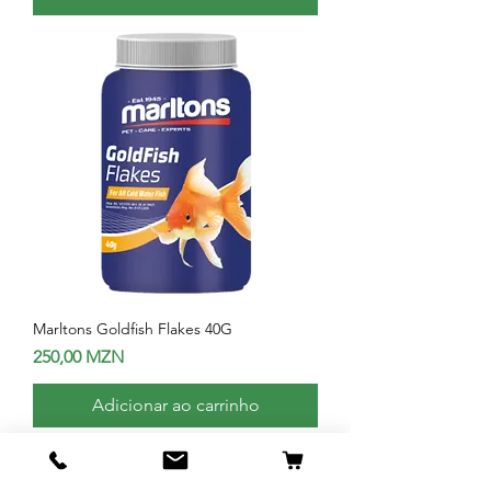
Marltons Goldfish Flakes 40G
Preço
250,00 MZN
Adicionar ao carrinho