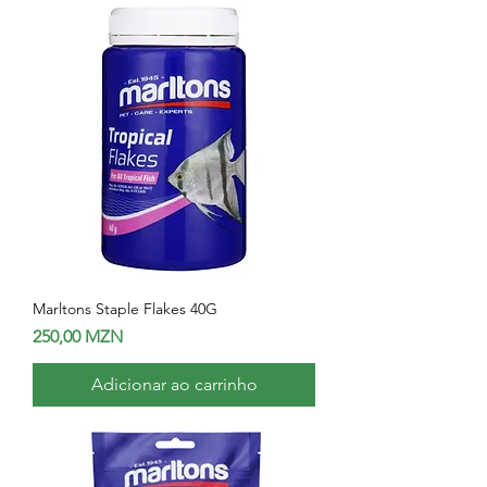
Marltons Staple Flakes 40G
Preço
250,00 MZN
Adicionar ao carrinho