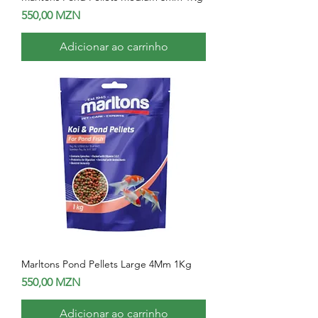
Preço
550,00 MZN
Adicionar ao carrinho
Marltons Pond Pellets Large 4Mm 1Kg
Preço
550,00 MZN
Adicionar ao carrinho