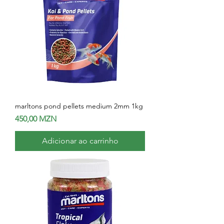
marltons pond pellets medium 2mm 1kg
Preço
450,00 MZN
Adicionar ao carrinho