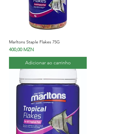
Marltons Staple Flakes 75G
Preço
400,00 MZN
Adicionar ao carrinho