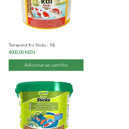
Tetrapond Koi Sticks - 10L
Preço
4000,00 MZN
Adicionar ao carrinho