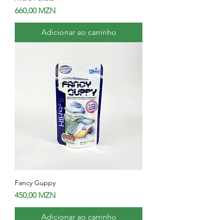
Preço
660,00 MZN
Adicionar ao carrinho
Fancy Guppy
Preço
450,00 MZN
Adicionar ao carrinho