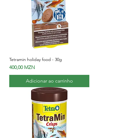
Tetramin holiday food - 30g
Preço
400,00 MZN
Adicionar ao carrinho