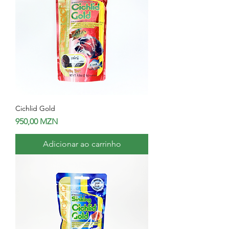
Cichlid Gold
Preço
950,00 MZN
Adicionar ao carrinho