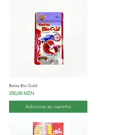
Betta Bio-Gold
Preço
250,00 MZN
Adicionar ao carrinho