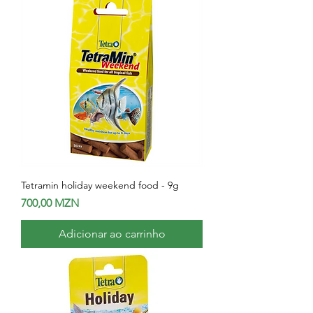
Tetramin holiday weekend food - 9g
Preço
700,00 MZN
Adicionar ao carrinho