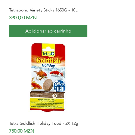
Tetrapond Variety Sticks 1650G - 10L
Preço
3900,00 MZN
Adicionar ao carrinho
Tetra Goldfish Holiday Food - 2X 12g
Preço
750,00 MZN