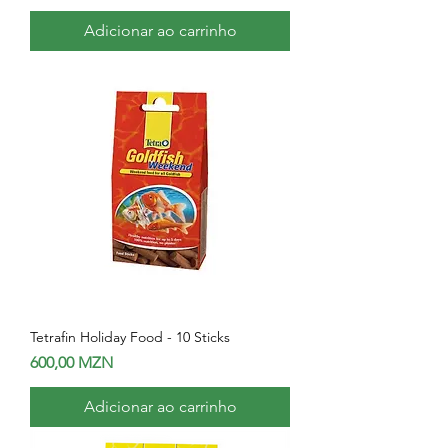
Adicionar ao carrinho
Tetrafin Holiday Food - 10 Sticks
Preço
600,00 MZN
Adicionar ao carrinho