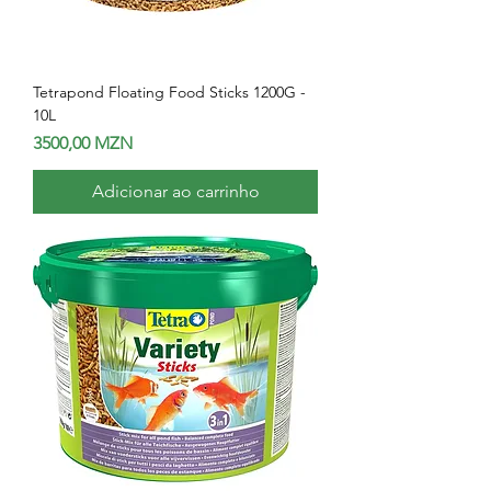
Tetrapond Floating Food Sticks 1200G -
10L
Preço
3500,00 MZN
Adicionar ao carrinho