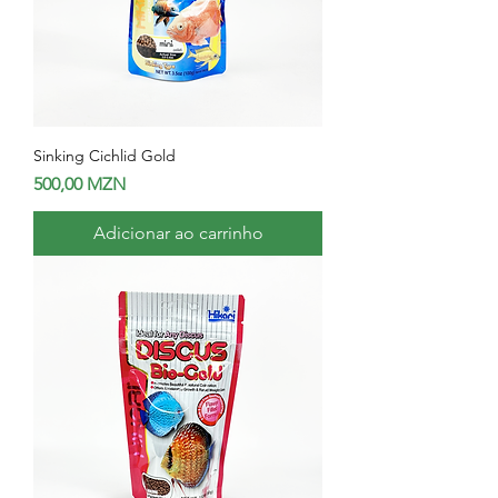
Sinking Cichlid Gold
Preço
500,00 MZN
Adicionar ao carrinho