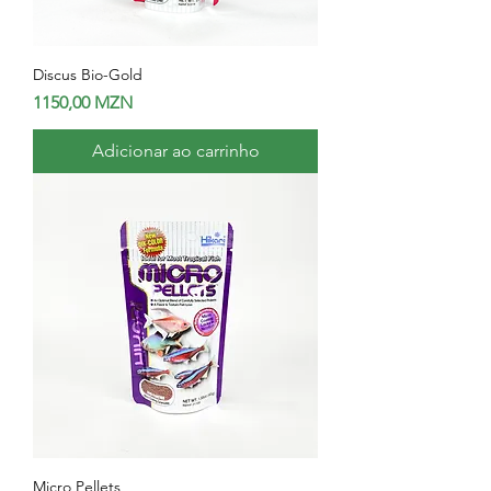
Discus Bio-Gold
Preço
1150,00 MZN
Adicionar ao carrinho
Micro Pellets