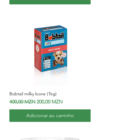
Bobtail milky bone (1kg)
Preço normal
Preço promocional
400,00 MZN
200,00 MZN
Adicionar ao carrinho