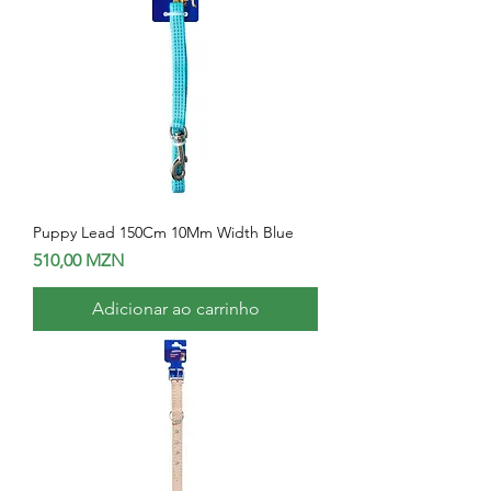
Puppy Lead 150Cm 10Mm Width Blue
Preço
510,00 MZN
Adicionar ao carrinho