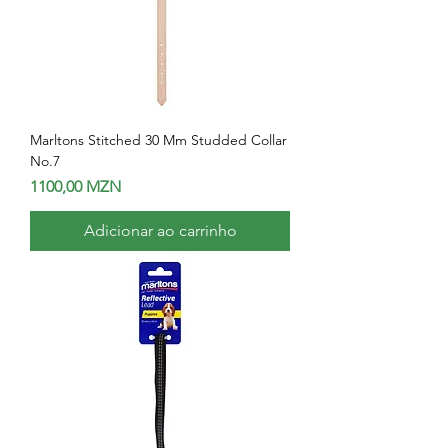
Marltons Stitched 30 Mm Studded Collar
No.7
Preço
1100,00 MZN
Adicionar ao carrinho