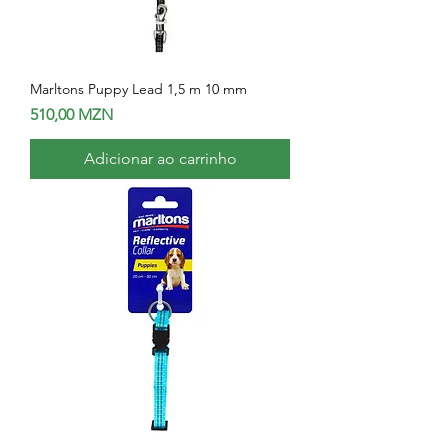
Marltons Puppy Lead 1,5 m 10 mm
Preço
510,00 MZN
Adicionar ao carrinho