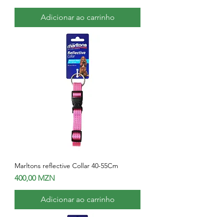
Adicionar ao carrinho
Marltons reflective Collar 40-55Cm
Preço
400,00 MZN
Adicionar ao carrinho