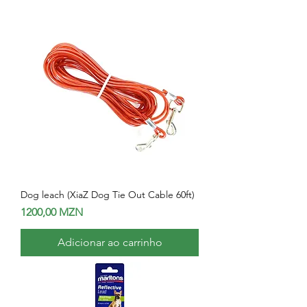
Dog leach (XiaZ Dog Tie Out Cable 60ft)
Preço
1200,00 MZN
Adicionar ao carrinho