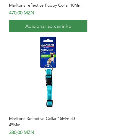
Marltons reflective Puppy Collar 10Mm
Preço
470,00 MZN
Adicionar ao carrinho
Marltons Reflective Collar 15Mm 30-
45Mm
Preço
330,00 MZN