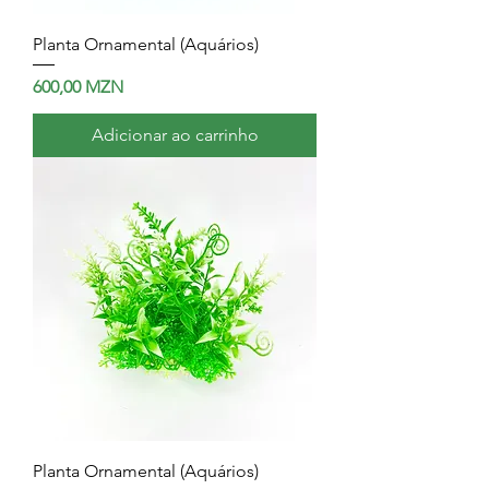
Planta Ornamental (Aquários)
Preço
600,00 MZN
Adicionar ao carrinho
Planta Ornamental (Aquários)