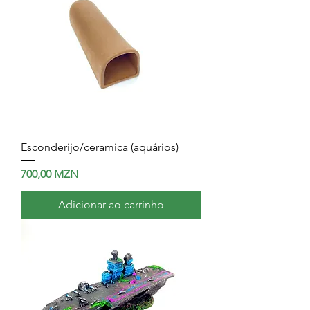
Esconderijo/ceramica (aquários)
Preço
700,00 MZN
Adicionar ao carrinho