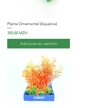
Planta Ornamental (Aquários)
Preço
350,00 MZN
Adicionar ao carrinho