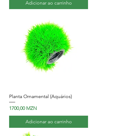
Adicionar ao carrinho
Planta Ornamental (Aquários)
Preço
1700,00 MZN
Adicionar ao carrinho