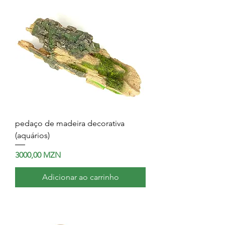
pedaço de madeira decorativa
(aquários)
Preço
3000,00 MZN
Adicionar ao carrinho