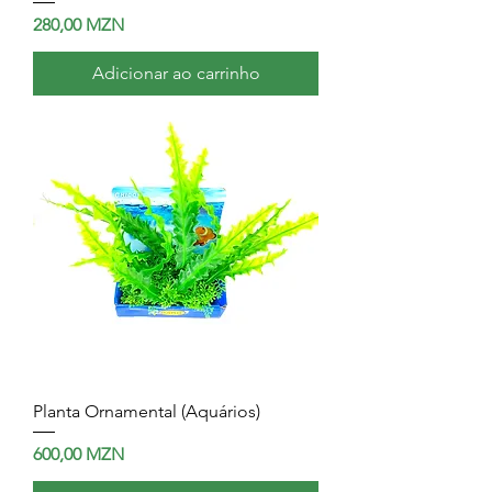
Preço
280,00 MZN
Adicionar ao carrinho
Planta Ornamental (Aquários)
Preço
600,00 MZN