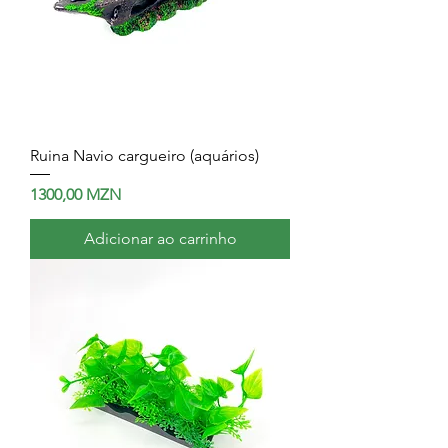
Ruina Navio cargueiro (aquários)
Preço
1300,00 MZN
Adicionar ao carrinho