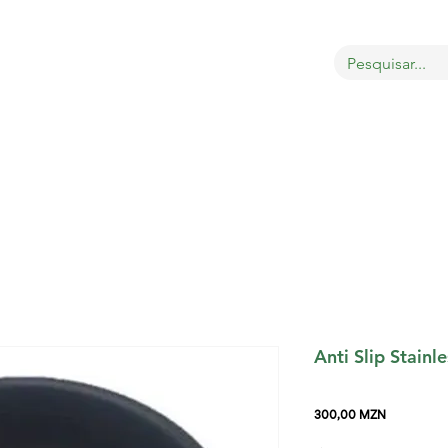
bout
Sobre
LOJA
GATOS
CÃES
PÁSSAROS
Anti Slip Stainl
Preço
300,00 MZN