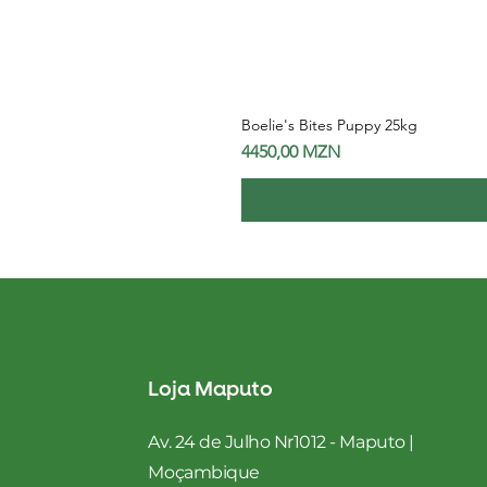
Boelie's Bites Puppy 25kg
Preço
4450,00 MZN
Loja Maputo
Av. 24 de Julho Nr1012 - Maputo |
Moçambique