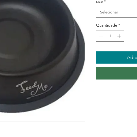
size
*
Selecionar
Quantidade
*
Adic