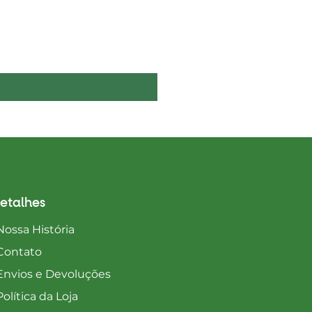
Boelie's Bites Adult
Preço
1650,00 MZN
etalhes
Nossa História
Contato
Envios e Devoluções
Política da Loja