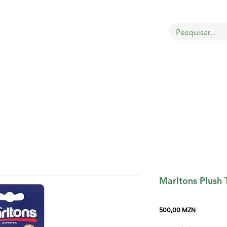
bout
Sobre
LOJA
GATOS
CÃES
PÁSSAROS
Marltons Plush 
Preço
500,00 MZN