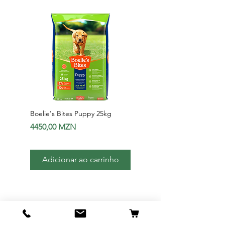
Boelie's Bites Puppy 25kg
Boelie's Bites Adult
Preço
Preço
4450,00 MZN
1650,00 MZN
Adicionar ao carrinho
Adicionar ao carri