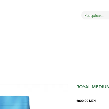
bout
Sobre
LOJA
GATOS
CÃES
PÁSSAROS
ROYAL MEDIUM
Preço
6800,00 MZN