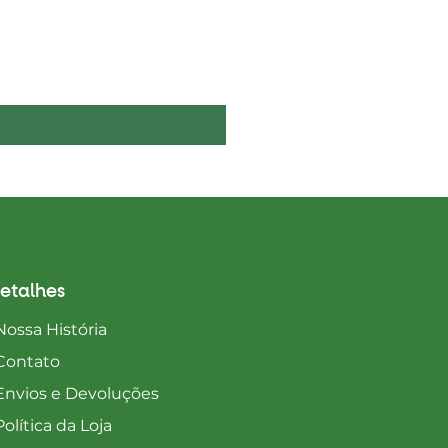
Boelie's Bites Adult
Preço
1650,00 MZN
etalhes
Nossa História
Contato
Envios e Devoluções
Política da Loja