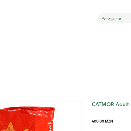
bout
Sobre
LOJA
GATOS
CÃES
PÁSSAROS
CATMOR Adult 
Preço
400,00 MZN