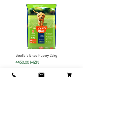
Boelie's Bites Puppy 25kg
Boelie's Bites Adult
Preço
Preço
4450,00 MZN
1650,00 MZN
Adicionar ao carrinho
Adicionar ao carri