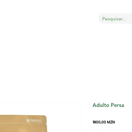
bout
Sobre
LOJA
GATOS
CÃES
PÁSSAROS
Adulto Persa
Preço
1800,00 MZN