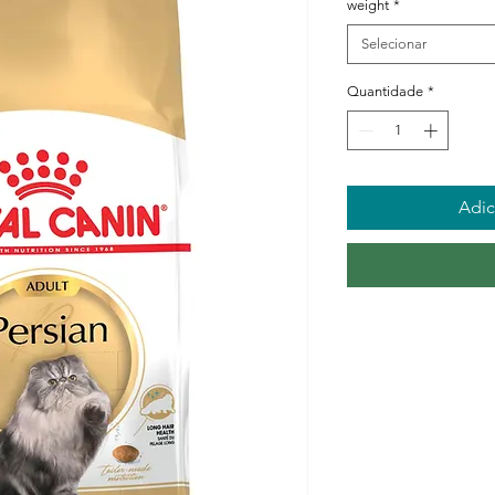
weight
*
Selecionar
Quantidade
*
Adic