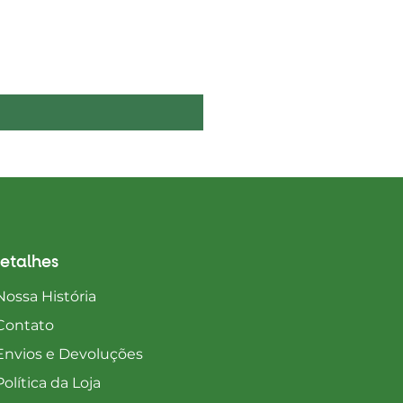
Boelie's Bites Adult
Preço
1650,00 MZN
etalhes
Nossa História
Contato
Envios e Devoluções
Política da Loja