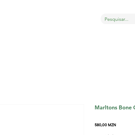
bout
Sobre
LOJA
GATOS
CÃES
PÁSSAROS
Marltons Bone C
Preço
580,00 MZN