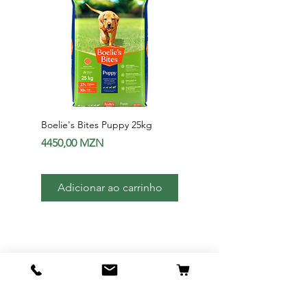
Boelie's Bites Puppy 25kg
Boelie's Bites Adult
Preço
Preço
4450,00 MZN
1650,00 MZN
Adicionar ao carrinho
Adicionar ao carri