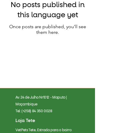
No posts published in
this language yet
Once posts are published, you’ll see
them here.
Av. 24 de Julho Nr1012 - Maputo |
Moçambique
Tel: (+258)
84 350 0028
Loja Tete
VetPets Tete, Estrada para o bairro