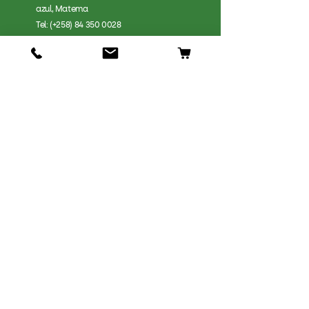
azul, Matema
Tel: (+258)
84 350 0028
Loja
Cães
Gatos
Pássaros
Peixes
Pequeninos
Répteis
Detalhes
Nossa História
Envios e Devoluções
Política da Loja
FAQ