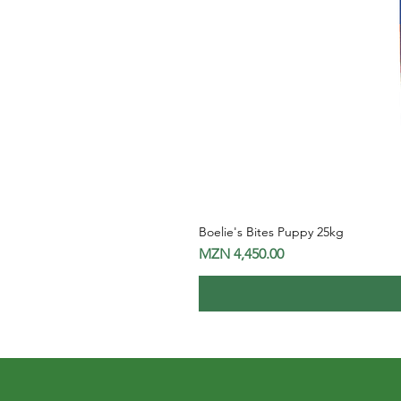
Boelie's Bites Puppy 25kg
Price
MZN 4,450.00