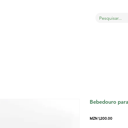
OBRE
LOJA
GATOS
CÃES
AVES
MAIS
Bebedouro para 
Price
MZN 1,200.00