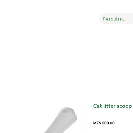
OBRE
LOJA
GATOS
CÃES
AVES
MAIS
Cat litter sco
Price
MZN 200.00