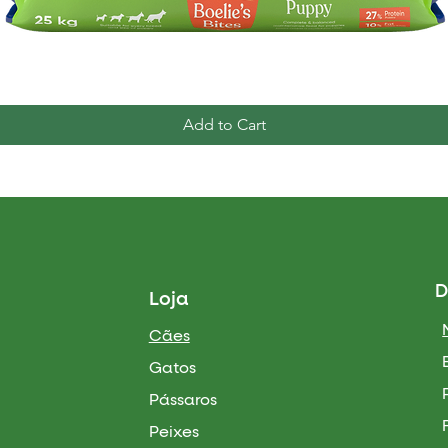
Quick View
Add to Cart
D
Loja
Cães
Gatos
Pássaros
Peixes