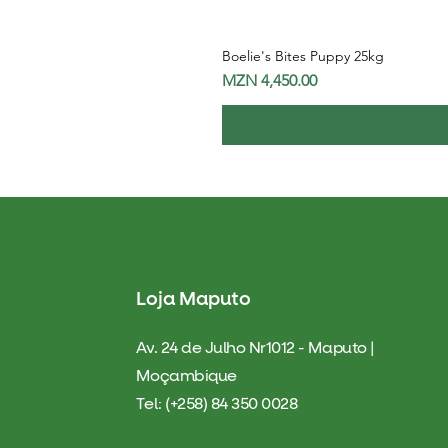
Boelie's Bites Puppy 25kg
Price
MZN 4,450.00
Loja Maputo
Av. 24 de Julho Nr1012 - Maputo |
Moçambique
Tel: (+258) 84 350 0028