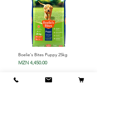
Boelie's Bites Puppy 25kg
Boelie's Bites Adult
Price
Price
MZN 4,450.00
MZN 1,650.00
Add to Cart