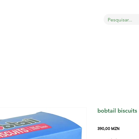
bout
Sobre
LOJA
GATOS
CÃES
PÁSSAROS
bobtail biscuit
Preço
390,00 MZN