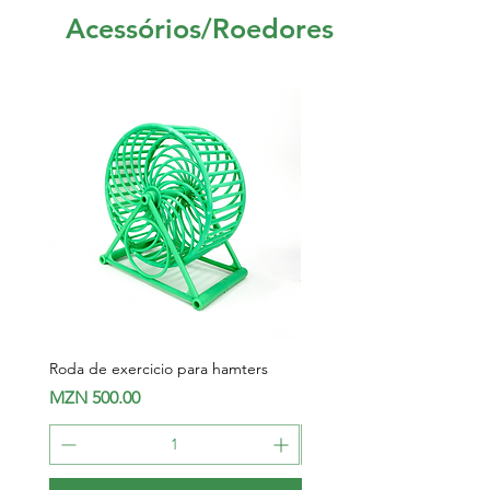
Acessórios/Roedores
Roda de exercicio para hamters
Pawise Hamster Potty Kit
Price
Price
MZN 500.00
MZN 850.00