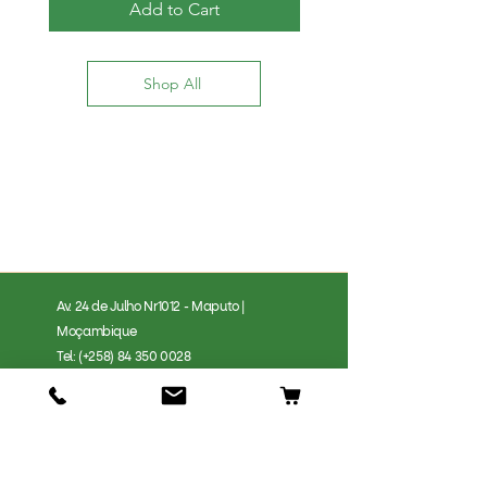
Add to Cart
Shop All
Av. 24 de Julho Nr1012 - Maputo |
Moçambique
Tel: (+258)
84 350 0028
Loja Tete
VetPets Tete, Estrada para o bairro
azul, Matema
Tel: (+258)
84 350 0028