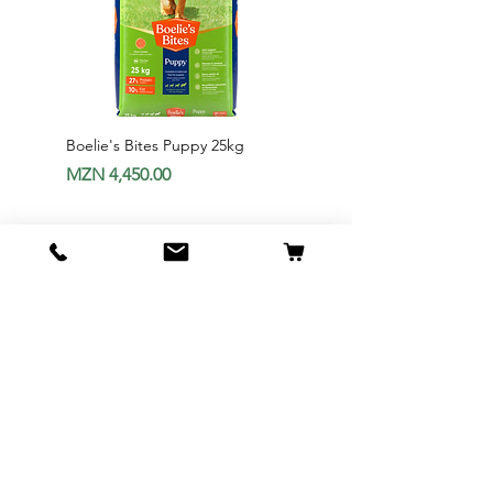
Boelie's Bites Puppy 25kg
Boelie's Bites Adult
Price
Price
MZN 4,450.00
MZN 1,650.00
Add to Cart