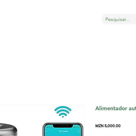
OBRE
LOJA
GATOS
CÃES
AVES
MAIS
Alimentador au
Price
MZN 5,000.00