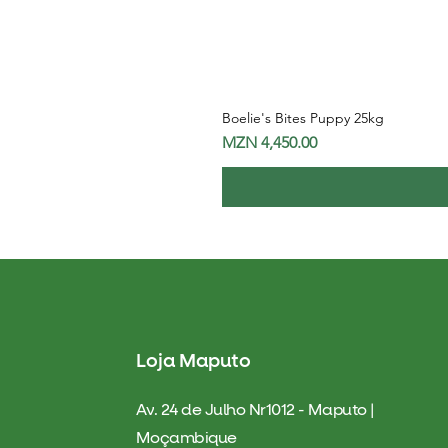
Boelie's Bites Puppy 25kg
Price
MZN 4,450.00
Loja Maputo
Av. 24 de Julho Nr1012 - Maputo |
Moçambique