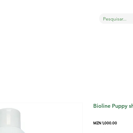
OBRE
LOJA
GATOS
CÃES
AVES
MAIS
Bioline Puppy 
Price
MZN 1,000.00