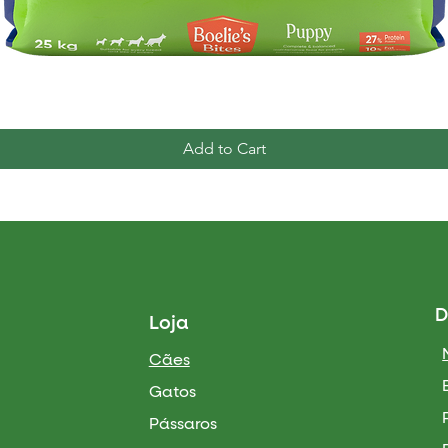
Quick View
Add to Cart
D
Loja
Cães
Gatos
Pássaros