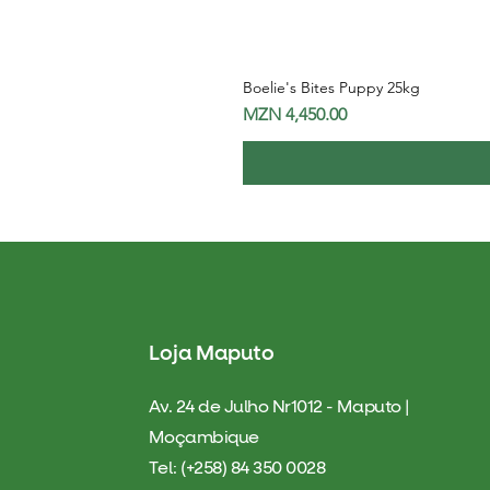
Boelie's Bites Puppy 25kg
Price
MZN 4,450.00
Loja Maputo
Av. 24 de Julho Nr1012 - Maputo |
Moçambique
Tel: (+258) 84 350 0028