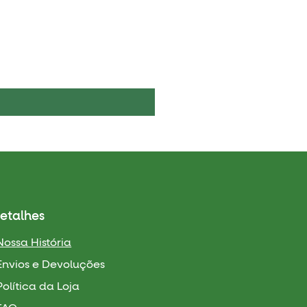
Boelie's Bites Adult
Price
MZN 1,650.00
etalhes
Nossa História
Envios e Devoluções
Política da Loja