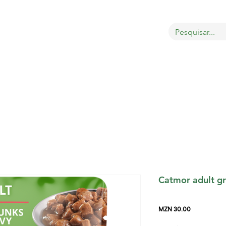
OBRE
LOJA
GATOS
CÃES
AVES
MAIS
Catmor adult g
Price
MZN 30.00