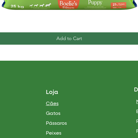
Quick View
Add to Cart
D
Loja
Cães
Gatos
Pássaros
Peixes