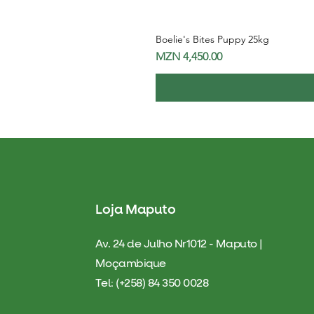
Boelie's Bites Puppy 25kg
Price
MZN 4,450.00
Loja Maputo
Av. 24 de Julho Nr1012 - Maputo |
Moçambique
Tel: (+258) 84 350 0028