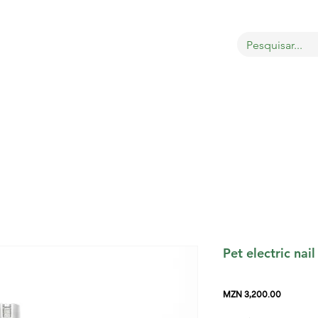
OBRE
LOJA
GATOS
CÃES
AVES
MAIS
Pet electric nail
Price
MZN 3,200.00