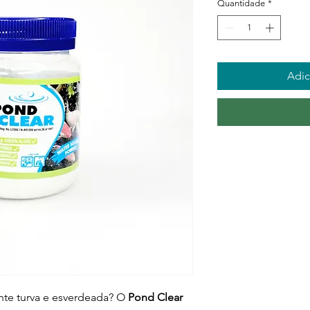
Quantidade
*
Adic
nte turva e esverdeada? O
Pond Clear