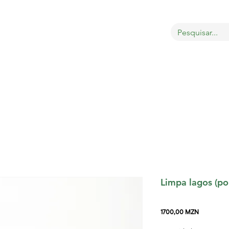
bout
Sobre
LOJA
GATOS
CÃES
PÁSSAROS
Limpa lagos (po
Preço
1700,00 MZN