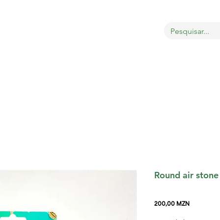
bout
Sobre
LOJA
GATOS
CÃES
PÁSSAROS
Round air ston
Preço
200,00 MZN