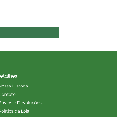
Boelie's Bites Adult
Preço
1650,00 MZN
etalhes
Nossa História
Contato
Envios e Devoluções
Política da Loja