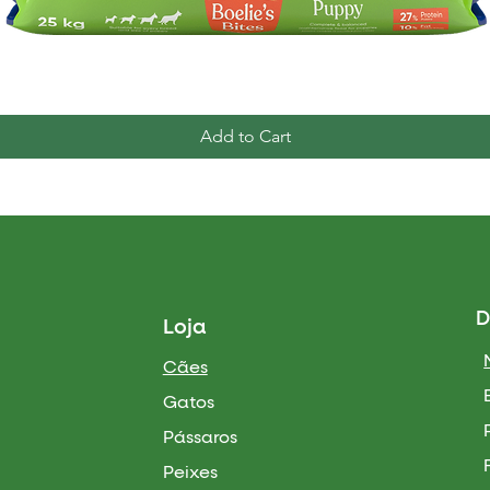
Quick View
Add to Cart
D
Loja
Cães
Gatos
Pássaros
Peixes