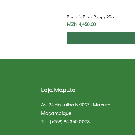
Boelie's Bites Puppy 25kg
Price
MZN 4,450.00
Loja Maputo
Av. 24 de Julho Nr1012 - Maputo |
Moçambique
Tel: (+258) 84 350 0028