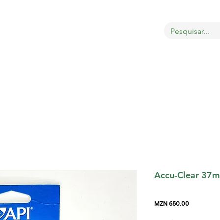
OBRE
LOJA
GATOS
CÃES
AVES
MAIS
Accu-Clear 37m
Price
MZN 650.00