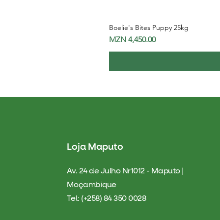
Boelie's Bites Puppy 25kg
Price
MZN 4,450.00
Loja Maputo
Av. 24 de Julho Nr1012 - Maputo |
Moçambique
Tel: (+258) 84 350 0028