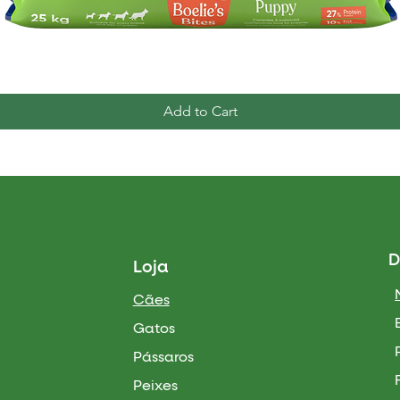
Quick View
Add to Cart
D
Loja
Cães
Gatos
Pássaros
Peixes