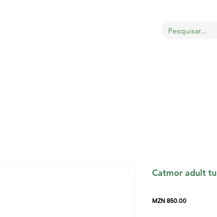
OBRE
LOJA
GATOS
CÃES
AVES
MAIS
Catmor adult t
Price
MZN 850.00