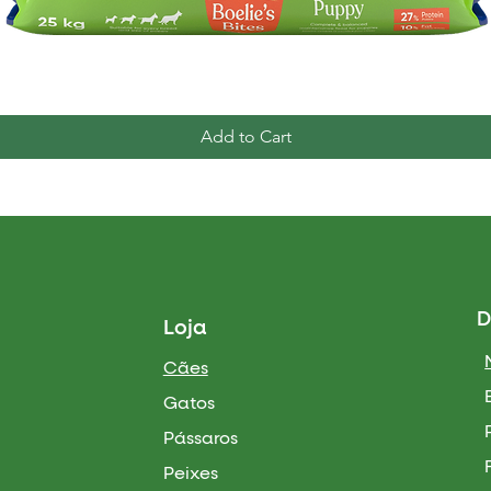
Quick View
Add to Cart
D
Loja
Cães
Gatos
Pássaros
Peixes