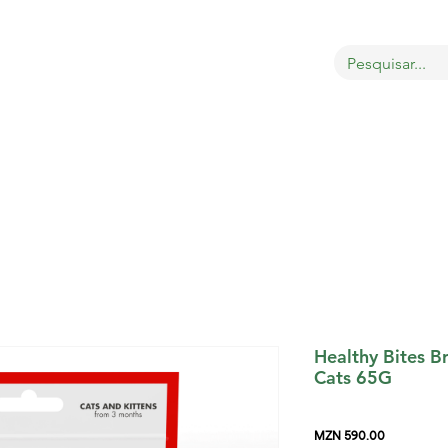
OBRE
LOJA
GATOS
CÃES
AVES
MAIS
Healthy Bites B
Cats 65G
Price
MZN 590.00