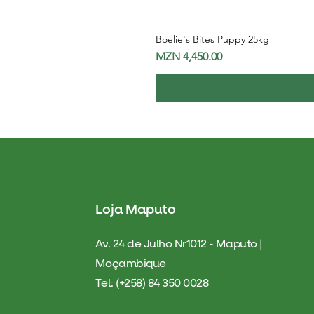
Boelie's Bites Puppy 25kg
Price
MZN 4,450.00
Loja Maputo
Av. 24 de Julho Nr1012 - Maputo |
Moçambique
Tel: (+258) 84 350 0028