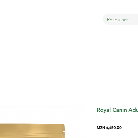
OBRE
LOJA
GATOS
CÃES
AVES
MAIS
Royal Canin Adul
Price
MZN 4,450.00