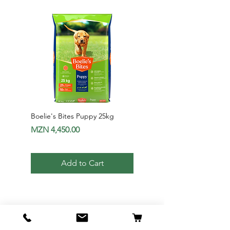
Boelie's Bites Puppy 25kg
Boelie's Bites Adult
Price
Price
MZN 4,450.00
MZN 1,650.00
Add to Cart