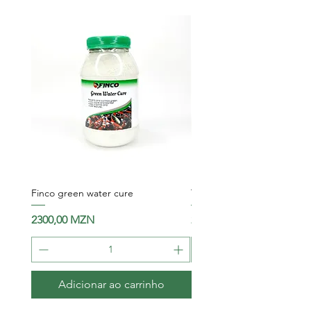
Finco green water cure
Tetra pond water stabiliser
Preço
Preço
2300,00 MZN
2750,00 MZN
Adicionar ao carrinho
Adicionar ao carri