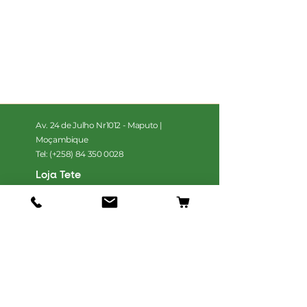
Av. 24 de Julho Nr1012 - Maputo |
Moçambique
Tel: (+258)
84 350 0028
Loja Tete
VetPets Tete, Estrada para o bairro
azul, Matema
Tel: (+258)
84 350 0028
Loja