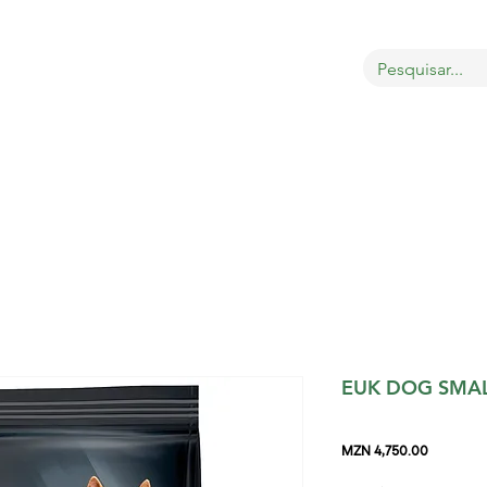
OBRE
LOJA
GATOS
CÃES
AVES
MAIS
EUK DOG SMAL
Price
MZN 4,750.00