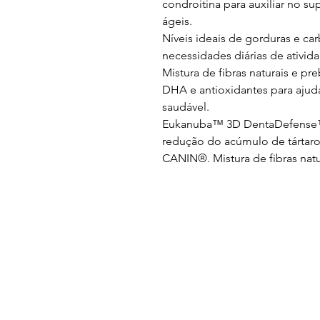
condroitina para auxiliar no s
ágeis.
Níveis ideais de gorduras e ca
necessidades diárias de ativid
Mistura de fibras naturais e pre
DHA e antioxidantes para ajuda
saudável.
Eukanuba™ 3D DentaDefense™
redução do acúmulo de tártar
CANIN®. Mistura de fibras natur