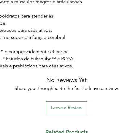
uporte a músculos magros e articulações
rboidratos para atender às
ade.
bióticos para cães ativos.
r no suporte à função cerebral
 é comprovadamente eficaz na
o. * Estudos da Eukanuba™ e ROYAL
ais e prebióticos para cães ativos.
No Reviews Yet
Share your thoughts. Be the first to leave a review.
Leave a Review
Related Products