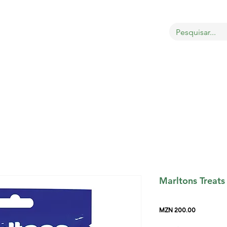
OBRE
LOJA
GATOS
CÃES
AVES
MAIS
Marltons Treats
Price
MZN 200.00