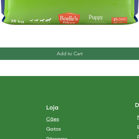
Quick View
Add to Cart
D
Loja
Cães
Gatos
Pássaros