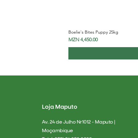
Boelie's Bites Puppy 25kg
Price
MZN 4,450.00
Loja Maputo
Av. 24 de Julho Nr1012 - Maputo |
Moçambique