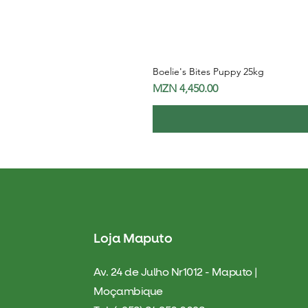
Boelie's Bites Puppy 25kg
Price
MZN 4,450.00
Loja Maputo
Av. 24 de Julho Nr1012 - Maputo |
Moçambique