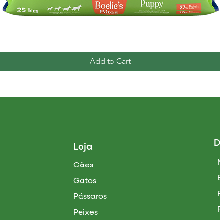
Quick View
Add to Cart
D
Loja
Cães
Gatos
Pássaros
Peixes