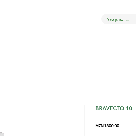
OBRE
LOJA
GATOS
CÃES
AVES
MAIS
BRAVECTO 10 
Price
MZN 1,800.00