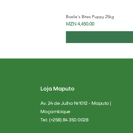
Boelie's Bites Puppy 25kg
Price
MZN 4,450.00
Loja Maputo
Av. 24 de Julho Nr1012 - Maputo |
Moçambique
Tel: (+258) 84 350 0028