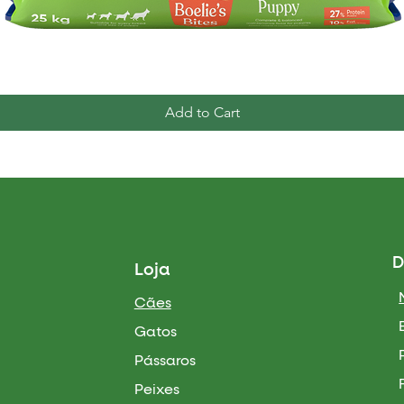
Quick View
Add to Cart
D
Loja
Cães
Gatos
Pássaros
Peixes