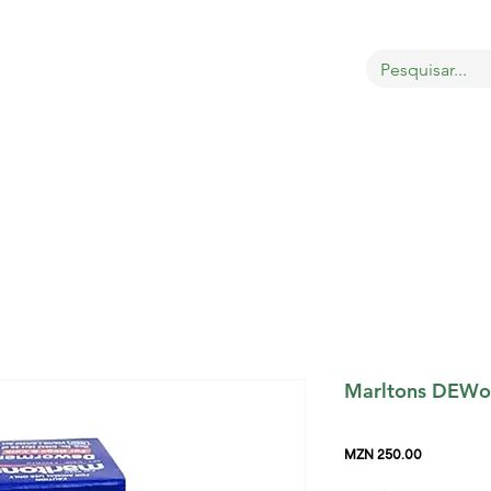
OBRE
LOJA
GATOS
CÃES
AVES
MAIS
Marltons DEWo
Price
MZN 250.00