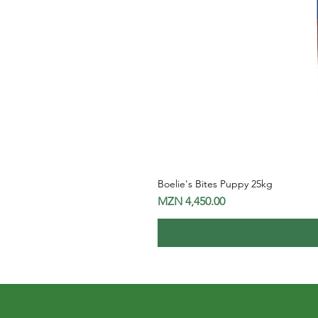
Boelie's Bites Puppy 25kg
Price
MZN 4,450.00