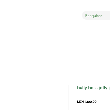
OBRE
LOJA
GATOS
CÃES
AVES
MAIS
bully boss jolly 
Price
MZN 1,300.00